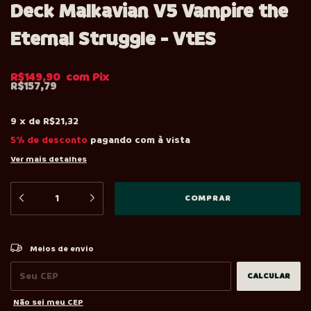
Deck Malkavian V5 Vampire the
Eternal Struggle - VtES
R$149,90
R$157,79
9
x
de
R$21,32
5% de desconto
pagando com à vista
Ver mais detalhes
ALTERAR CEP
Entregas para o CEP:
Meios de envio
CALCULAR
Não sei meu CEP