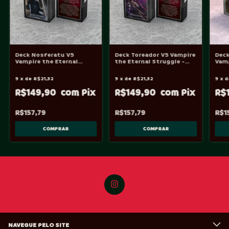
Deck Nosferatu V5
Deck Toreador V5 Vampire
Deck
Vampire the Eternal
the Eternal Struggle -
Vamp
Struggle - VtES
VtES
Stru
9
x
de
R$21,32
9
x
de
R$21,32
9
x
d
R$149,90
R$149,90
R$
R$157,79
R$157,79
R$1
NAVEGUE PELO SITE