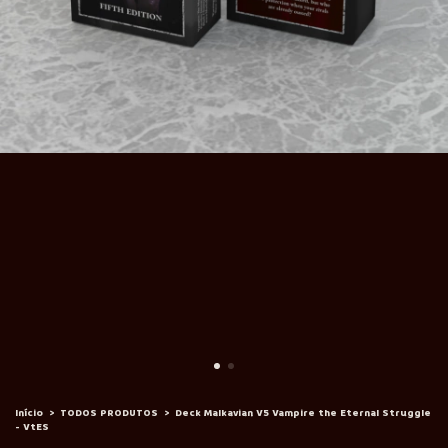
Início
>
TODOS PRODUTOS
>
Deck Malkavian V5 Vampire the Eternal Struggle
- VtES