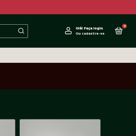
0
Olá!
Faça login
Ou cadastre-se