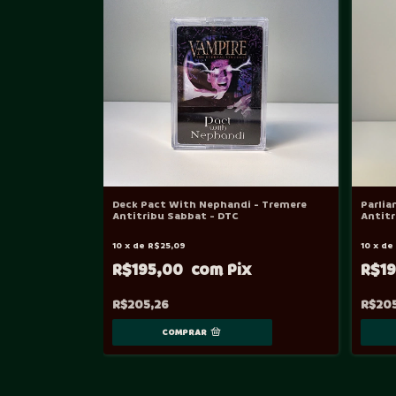
Deck Pact With Nephandi - Tremere
Parli
Antitribu Sabbat - DTC
Antitr
10
x
de
R$25,09
10
x
d
R$195,00
R$1
R$205,26
R$20