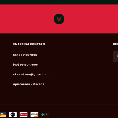
ENTRE EM CONTATO
RE
5543991907896
(43) 99190-7896
vtes.store@gmail.com
Apucarana - Paraná