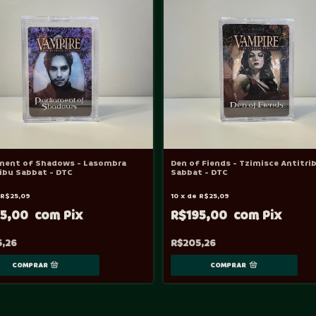
ament of Shadows - Lasombra
Den of Fiends - Tzimisce Antitri
ibu Sabbat - DTC
Sabbat - DTC
e
R$25,09
10
x
de
R$25,09
95,00
R$195,00
5,26
R$205,26