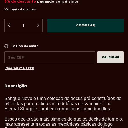
5% de desconto
pagando com à vista
Ver mais detalhes
ALTERAR CEP
Entregas para o CEP:
Meios de envio
CALCULAR
Não sei meu CEP
Descrição
Sangue Novo é uma coleção de decks pré-construídos de
54 cartas para partidas introdutórias de Vampire: The
Eternal Struggle, também conhecidos como bundles.
Esses decks são mais simples do que os decks de torneio,
mas apresentam todas as mecânicas básicas do jogo.