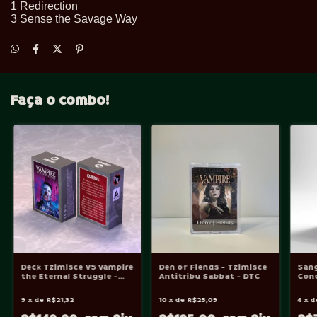
1 Redirection
3 Sense the Savage Way
Faça o combo!
Deck Tzimisce V5 Vampire
Den of Fiends - Tzimisce
Sang
the Eternal Struggle -
Antitribu Sabbat - DTC
Conc
VtES
Vtes
Stru
9
x
de
R$21,32
10
x
de
R$25,09
4
x
d