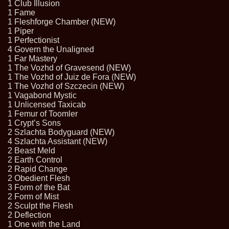
1 Club Illusion
1 Fame
1 Fleshforge Chamber (NEW)
1 Piper
1 Perfectionist
4 Govern the Unaligned
1 Far Mastery
1 The Vozhd of Gravesend (NEW)
1 The Vozhd of Juiz de Fora (NEW)
1 The Vozhd of Szczecin (NEW)
1 Vagabond Mystic
1 Unlicensed Taxicab
1 Femur of Toomler
1 Crypt’s Sons
2 Szlachta Bodyguard (NEW)
4 Szlachta Assistant (NEW)
2 Beast Meld
2 Earth Control
2 Rapid Change
2 Obedient Flesh
3 Form of the Bat
2 Form of Mist
2 Sculpt the Flesh
2 Deflection
1 One with the Land