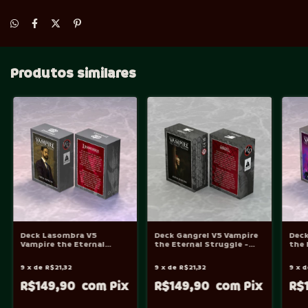
Produtos similares
Deck Lasombra V5
Deck Gangrel V5 Vampire
Deck
Vampire the Eternal
the Eternal Struggle -
the 
Struggle - VtES
VtES
VtE
9
x
de
R$21,32
9
x
de
R$21,32
9
x
d
R$149,90
R$149,90
R$