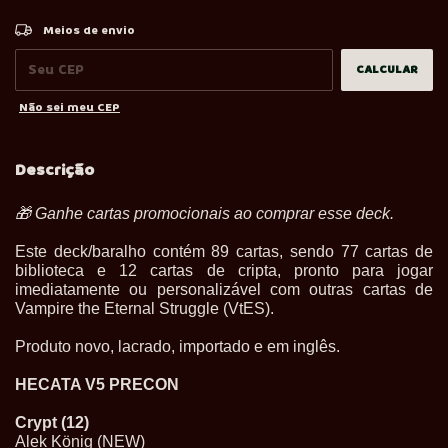
ALTERAR CEP
Entregas para o CEP:
Meios de envio
CALCULAR
Não sei meu CEP
Descrição
🎁
Ganhe cartas promocionais ao comprar esse deck.
Este deck/baralho contém 89 cartas, sendo 77 cartas de
biblioteca e 12 cartas de cripta, pronto para jogar
imediatamente ou personalizável com outras cartas de
Vampire the Eternal Struggle (VtES).
Produto novo, lacrado, importado e em inglês.
HECATA V5 PRECON
Crypt (12)
Alek König (NEW)