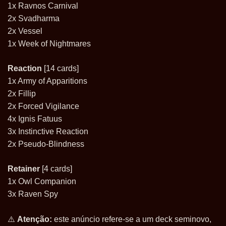
1x Ravnos Carnival
2x Svadharma
2x Vessel
1x Week of Nightmares
Reaction
[14 cards]
1x Army of Apparitions
2x Fillip
2x Forced Vigilance
4x Ignis Fatuus
3x Instinctive Reaction
2x Pseudo-Blindness
Retainer
[4 cards]
1x Owl Companion
3x Raven Spy
⚠
️
Atenção:
este anúncio refere-se a um deck seminovo,