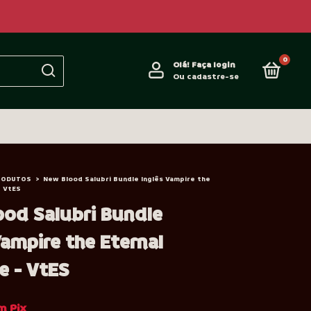
0
Olá!
Faça login
Ou cadastre-se
RODUTOS
>
New Blood Salubri Bundle Inglês Vampire the
- VtES
od Salubri Bundle
Vampire the Eternal
e - VtES