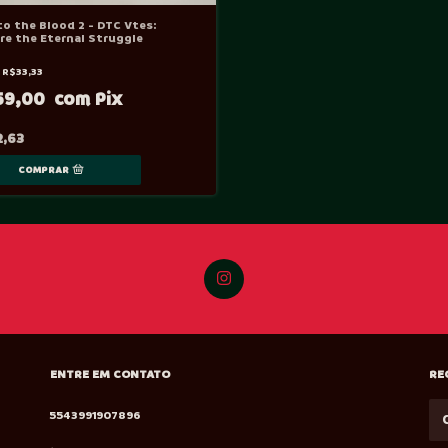
to the Blood 2 - DTC Vtes:
re the Eternal Struggle
e
R$33,33
59,00
2,63
ENTRE EM CONTATO
RE
5543991907896