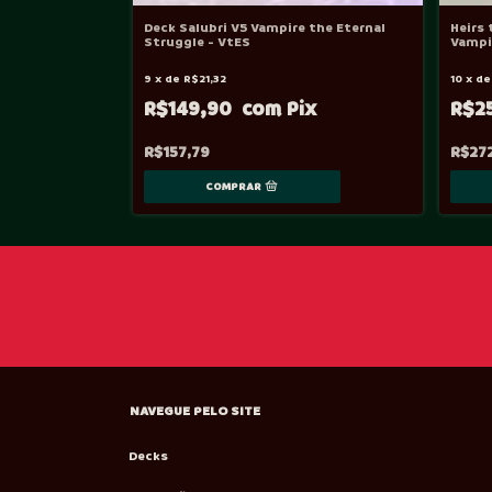
Deck Salubri V5 Vampire the Eternal
Heirs 
Struggle - VtES
Vampi
9
x
de
R$21,32
10
x
d
R$149,90
R$2
R$157,79
R$27
NAVEGUE PELO SITE
Decks