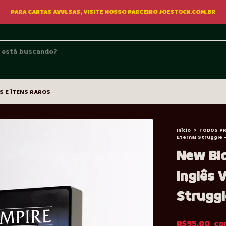
PARA CARTAS AVULSAS, VISITE NOSSO PARCEIRO JOESTOCK.COM.BR
S E ÍTENS RAROS
Início
>
TODOS P
Eternal Struggle 
New Blo
Inglês 
Struggl
R$95,00