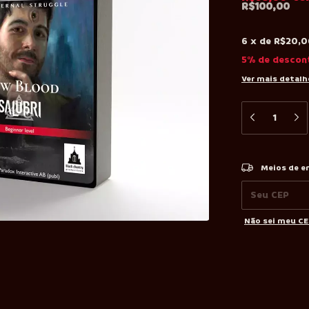
R$100,00
6
x
de
R$20,0
5% de descon
Ver mais detalh
Entregas para o
Meios de e
Não sei meu C