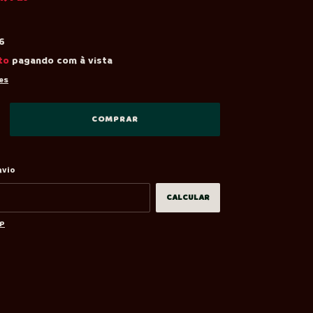
6
to
pagando com à vista
es
ALTERAR CEP
 CEP:
nvio
CALCULAR
EP