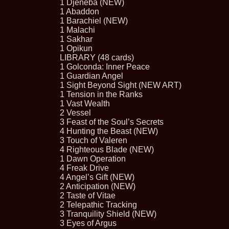
1 Djeneba (NEW)
1 Abaddon
1 Barachiel (NEW)
1 Malachi
1 Sakhar
1 Opikun
LIBRARY (48 cards)
1 Golconda: Inner Peace
1 Guardian Angel
1 Sight Beyond Sight (NEW ART)
1 Tension in the Ranks
1 Vast Wealth
2 Vessel
3 Feast of the Soul’s Secrets
4 Hunting the Beast (NEW)
3 Touch of Valeren
4 Righteous Blade (NEW)
1 Dawn Operation
4 Freak Drive
4 Angel’s Gift (NEW)
2 Anticipation (NEW)
2 Taste of Vitae
2 Telepathic Tracking
3 Tranquility Shield (NEW)
3 Eyes of Argus