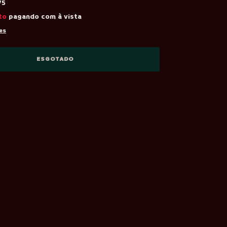
75
to
pagando com à vista
es