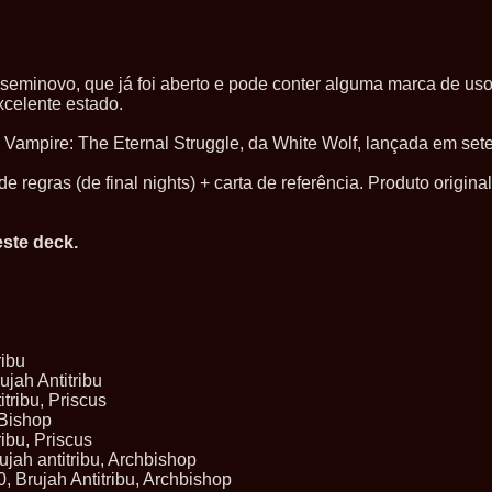
seminovo, que já foi aberto e pode conter alguma marca de uso
xcelente estado.
e Vampire: The Eternal Struggle, da White Wolf, lançada em se
e regras (de final nights) + carta de referência. Produto origina
ste deck.
ribu
ujah Antitribu
tribu, Priscus
 Bishop
ibu, Priscus
jah antitribu, Archbishop
 Brujah Antitribu, Archbishop