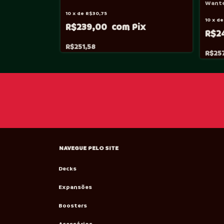
Wante
10
x
de
R$30,75
10
x
d
R$239,00
R$2
R$251,58
R$25
NAVEGUE PELO SITE
Decks
Expansões
Boosters