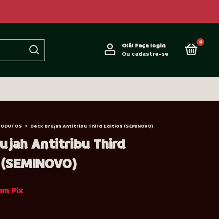
0
Olá!
Faça login
Ou cadastre-se
RODUTOS
>
Deck Brujah Antitribu Third Edition (SEMINOVO)
ujah Antitribu Third
n (SEMINOVO)