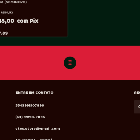
d (SEMINOVO)
e
R$31,52
45,00
7,89
ENTRE EM CONTATO
RE
5543991907896
(43) 99190-7896
vtes.store@gmail.com