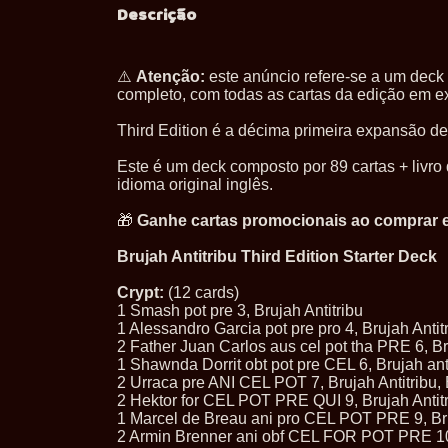
Descrição
⚠️
Atenção:
este anúncio refere-se a um deck 
completo, com todas as cartas da edição em e
Third Edition é a décima primeira expansão d
Este é um deck composto por 89 cartas + livro d
idioma original inglês.
🎁
Ganhe cartas promocionais ao comprar e
Brujah Antitribu Third Edition Starter Deck
Crypt:
(12 cards)
1 Smash pot pre 3, Brujah Antitribu
1 Alessandro Garcia pot pre pro 4, Brujah Antit
2 Father Juan Carlos aus cel pot tha PRE 6, Br
1 Shawnda Dorrit obt pot pre CEL 6, Brujah anti
2 Urraca pre ANI CEL POT 7, Brujah Antitribu,
2 Hektor for CEL POT PRE QUI 9, Brujah Antitr
1 Marcel de Breau ani pro CEL POT PRE 9, Bru
2 Armin Brenner ani obf CEL FOR POT PRE 10,