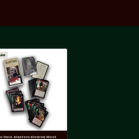
ADO
er Deck Alastors Kindred Most