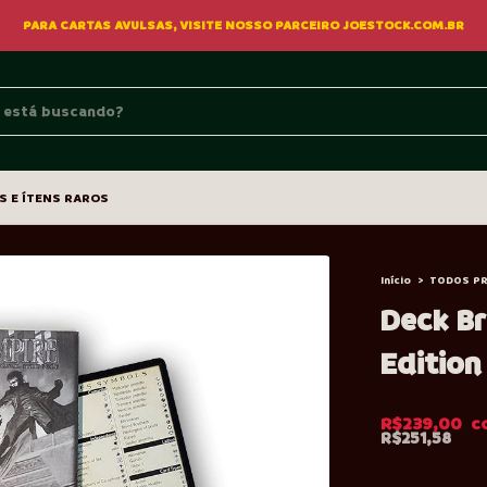
PARA CARTAS AVULSAS, VISITE NOSSO PARCEIRO JOESTOCK.COM.BR
S E ÍTENS RAROS
Início
>
TODOS P
Deck Br
Editio
R$239,00
R$251,58