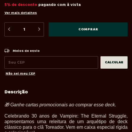
5% de desconto
pagando com à vista
Ver mais detalhes
ALTERAR CEP
Entregas para o CEP:
Meios de envio
CALCULAR
Não sei meu CEP
Descrição
🎁
Ganhe cartas promocionais ao comprar esse deck.
Celebrando 30 anos de Vampire: The Eternal Struggle,
apresentamos uma releitura de um arquétipo de deck
clássico para o clã Toreador. Vem em caixa especial rígida