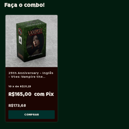
Faça o combo!
25th Anniversary - Inglês
- Vtes: Vampire the
Eternal Struggle
10
x
de
R$21,23
R$165,00
R$173,68